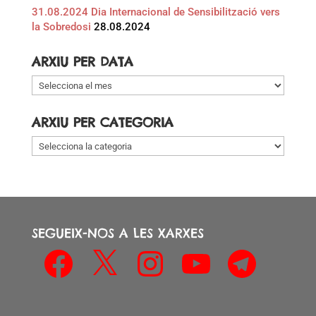
31.08.2024 Dia Internacional de Sensibilització vers
la Sobredosi
28.08.2024
ARXIU PER DATA
Arxiu
per
data
ARXIU PER CATEGORIA
Arxiu
per
categoria
SEGUEIX-NOS A LES XARXES
Facebook
X
Instagram
YouTube
Telegram