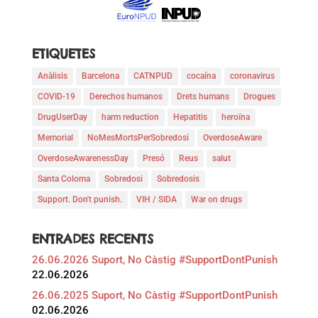
ETIQUETES
Anàlisis
Barcelona
CATNPUD
cocaína
coronavirus
COVID-19
Derechos humanos
Drets humans
Drogues
DrugUserDay
harm reduction
Hepatitis
heroïna
Memorial
NoMesMortsPerSobredosi
OverdoseAware
OverdoseAwarenessDay
Presó
Reus
salut
Santa Coloma
Sobredosi
Sobredosis
Support. Don't punish.
VIH / SIDA
War on drugs
ENTRADES RECENTS
26.06.2026 Suport, No Càstig #SupportDontPunish
22.06.2026
26.06.2025 Suport, No Càstig #SupportDontPunish
02.06.2026