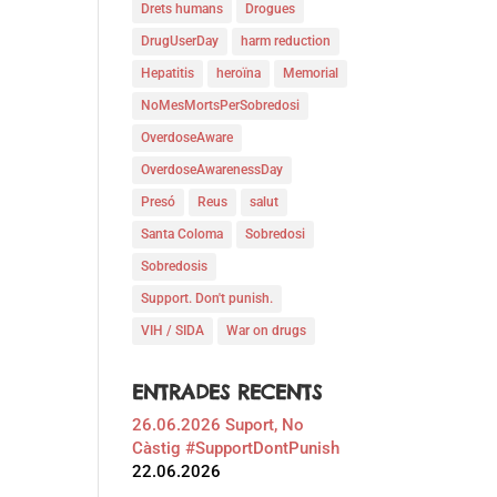
Drets humans
Drogues
DrugUserDay
harm reduction
Hepatitis
heroïna
Memorial
NoMesMortsPerSobredosi
OverdoseAware
OverdoseAwarenessDay
Presó
Reus
salut
Santa Coloma
Sobredosi
Sobredosis
Support. Don't punish.
VIH / SIDA
War on drugs
ENTRADES RECENTS
26.06.2026 Suport, No
Càstig #SupportDontPunish
22.06.2026