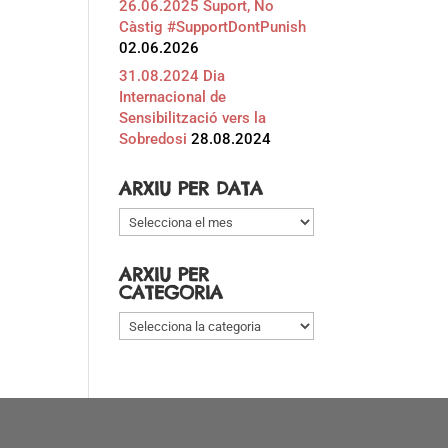
26.06.2025 Suport, No
Càstig #SupportDontPunish
02.06.2026
31.08.2024 Dia
Internacional de
Sensibilització vers la
Sobredosi
28.08.2024
ARXIU PER DATA
Arxiu
per
data
ARXIU PER
CATEGORIA
Arxiu
per
categoria