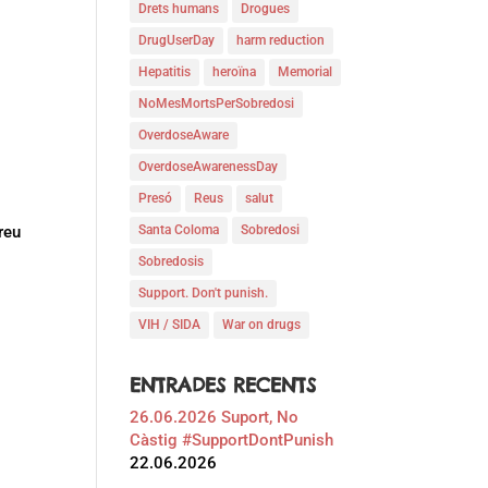
Drets humans
Drogues
DrugUserDay
harm reduction
Hepatitis
heroïna
Memorial
NoMesMortsPerSobredosi
OverdoseAware
OverdoseAwarenessDay
Presó
Reus
salut
reu
Santa Coloma
Sobredosi
Sobredosis
Support. Don't punish.
VIH / SIDA
War on drugs
ENTRADES RECENTS
26.06.2026 Suport, No
Càstig #SupportDontPunish
22.06.2026