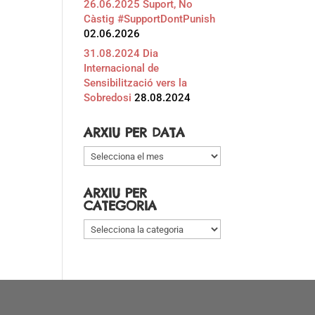
26.06.2025 Suport, No
Càstig #SupportDontPunish
02.06.2026
31.08.2024 Dia
Internacional de
Sensibilització vers la
Sobredosi
28.08.2024
ARXIU PER DATA
Arxiu
per
data
ARXIU PER
CATEGORIA
Arxiu
per
categoria