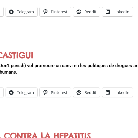
k
Telegram
Pinterest
Reddit
LinkedIn
CASTIGUI
on’t punish) vol promoure un canvi en les polítiques de drogues ar
s humans.
k
Telegram
Pinterest
Reddit
LinkedIn
L CONTRA LA HEPATITIS