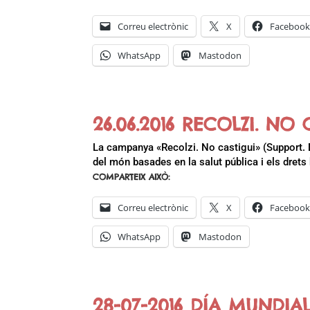
Correu electrònic
X
Faceboo
WhatsApp
Mastodon
26.06.2016 RECOLZI. NO 
La campanya «Recolzi. No castigui» (Support. D
del món basades en la salut pública i els dret
COMPARTEIX AIXÒ:
Correu electrònic
X
Faceboo
WhatsApp
Mastodon
28-07-2016 DÍA MUNDIA