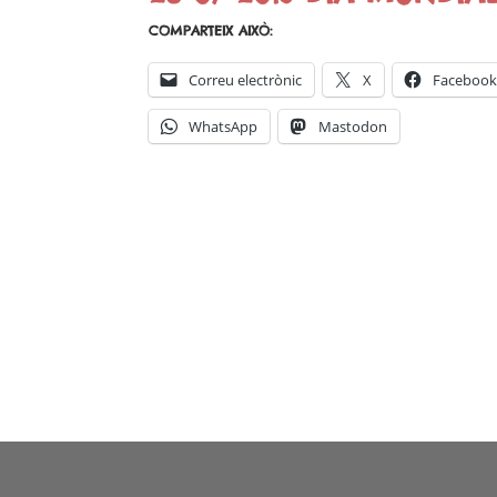
COMPARTEIX AIXÒ:
Correu electrònic
X
Faceboo
WhatsApp
Mastodon