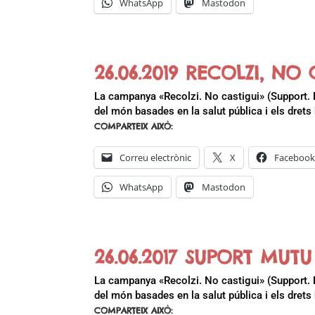
WhatsApp
Mastodon
26.06.2019 RECOLZI, N
La campanya «Recolzi. No castigui» (Support. D
del món basades en la salut pública i els dret
COMPARTEIX AIXÒ:
Correu electrònic
X
Faceboo
WhatsApp
Mastodon
26.06.2017 SUPORT MUT
La campanya «Recolzi. No castigui» (Support. D
del món basades en la salut pública i els dret
COMPARTEIX AIXÒ: