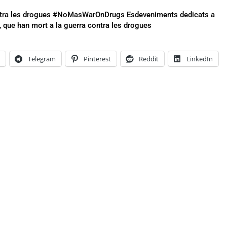
ontra les drogues #NoMasWarOnDrugs Esdeveniments dedicats a
que han mort a la guerra contra les drogues
k
Telegram
Pinterest
Reddit
LinkedIn