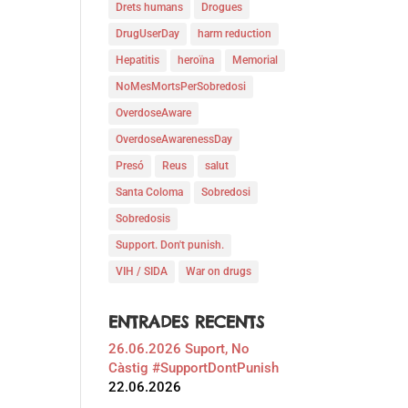
Drets humans
Drogues
DrugUserDay
harm reduction
Hepatitis
heroïna
Memorial
NoMesMortsPerSobredosi
OverdoseAware
OverdoseAwarenessDay
Presó
Reus
salut
Santa Coloma
Sobredosi
Sobredosis
Support. Don't punish.
VIH / SIDA
War on drugs
ENTRADES RECENTS
26.06.2026 Suport, No
Càstig #SupportDontPunish
22.06.2026