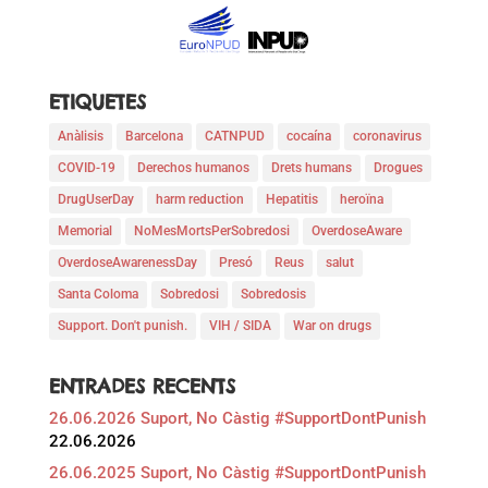
ETIQUETES
Anàlisis
Barcelona
CATNPUD
cocaína
coronavirus
COVID-19
Derechos humanos
Drets humans
Drogues
DrugUserDay
harm reduction
Hepatitis
heroïna
Memorial
NoMesMortsPerSobredosi
OverdoseAware
OverdoseAwarenessDay
Presó
Reus
salut
Santa Coloma
Sobredosi
Sobredosis
Support. Don't punish.
VIH / SIDA
War on drugs
ENTRADES RECENTS
26.06.2026 Suport, No Càstig #SupportDontPunish
22.06.2026
26.06.2025 Suport, No Càstig #SupportDontPunish