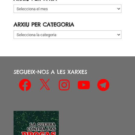
Arxiu
per
data
ARXIU PER CATEGORIA
Arxiu
per
categoria
SEGUEIX-NOS A LES XARXES
Facebook
X
Instagram
YouTube
Telegram