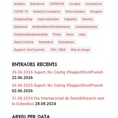
Anàlisis
Barcelona
CATNPUD
cocaína
coronavirus
COVID-19
Derechos humanos
Drets humans
Drogues
DrugUserDay
harm reduction
Hepatitis
heroïna
Memorial
NoMesMortsPerSobredosi
OverdoseAware
OverdoseAwarenessDay
Presó
Reus
salut
Santa Coloma
Sobredosi
Sobredosis
Support. Don't punish.
VIH / SIDA
War on drugs
ENTRADES RECENTS
26.06.2026 Suport, No Càstig #SupportDontPunish
22.06.2026
26.06.2025 Suport, No Càstig #SupportDontPunish
02.06.2026
31.08.2024 Dia Internacional de Sensibilització vers
la Sobredosi
28.08.2024
ARXIU PER DATA