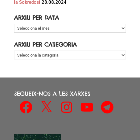
la Sobredosi
28.08.2024
ARXIU PER DATA
Arxiu
per
data
ARXIU PER CATEGORIA
Arxiu
per
categoria
SEGUEIX-NOS A LES XARXES
Facebook
X
Instagram
YouTube
Telegram