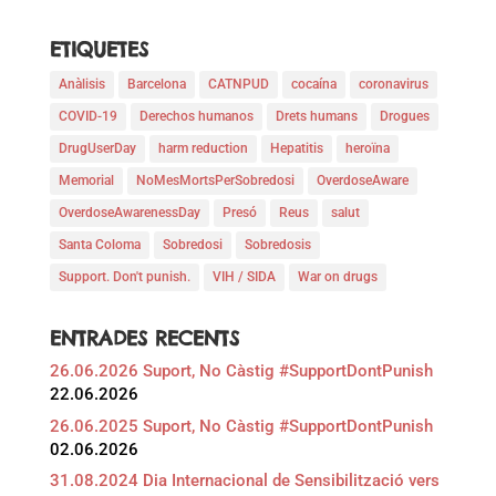
ETIQUETES
Anàlisis
Barcelona
CATNPUD
cocaína
coronavirus
COVID-19
Derechos humanos
Drets humans
Drogues
DrugUserDay
harm reduction
Hepatitis
heroïna
Memorial
NoMesMortsPerSobredosi
OverdoseAware
OverdoseAwarenessDay
Presó
Reus
salut
Santa Coloma
Sobredosi
Sobredosis
Support. Don't punish.
VIH / SIDA
War on drugs
ENTRADES RECENTS
26.06.2026 Suport, No Càstig #SupportDontPunish
22.06.2026
26.06.2025 Suport, No Càstig #SupportDontPunish
02.06.2026
31.08.2024 Dia Internacional de Sensibilització vers