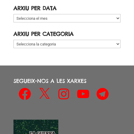
ARXIU PER DATA
Arxiu
per
data
ARXIU PER CATEGORIA
Arxiu
per
categoria
SEGUEIX-NOS A LES XARXES
Facebook
X
Instagram
YouTube
Telegram