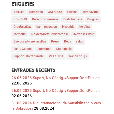
ETIQUETES
Anàlisis
Barcelona
CATNPUD
cocaína
coronavirus
COVID-19
Derechos humanos
Drets humans
Drogues
DrugUserDay
harm reduction
Hepatitis
heroïna
Memorial
NoMesMortsPerSobredosi
OverdoseAware
OverdoseAwarenessDay
Presó
Reus
salut
Santa Coloma
Sobredosi
Sobredosis
Support. Don't punish.
VIH / SIDA
War on drugs
ENTRADES RECENTS
26.06.2026 Suport, No Càstig #SupportDontPunish
22.06.2026
26.06.2025 Suport, No Càstig #SupportDontPunish
02.06.2026
31.08.2024 Dia Internacional de Sensibilització vers
la Sobredosi
28.08.2024