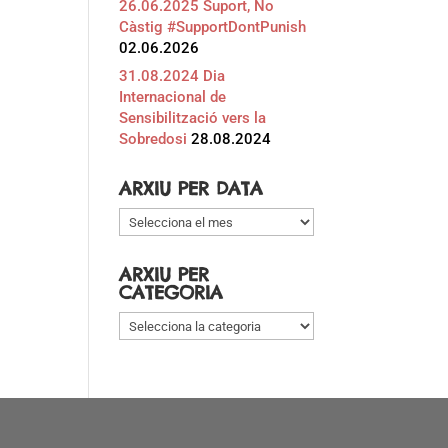
26.06.2025 Suport, No
Càstig #SupportDontPunish
02.06.2026
31.08.2024 Dia
Internacional de
Sensibilització vers la
Sobredosi
28.08.2024
ARXIU PER DATA
Arxiu
per
data
ARXIU PER
CATEGORIA
Arxiu
per
categoria