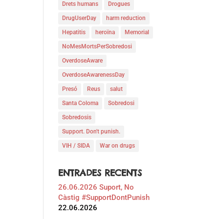
Drets humans
Drogues
DrugUserDay
harm reduction
Hepatitis
heroïna
Memorial
NoMesMortsPerSobredosi
OverdoseAware
OverdoseAwarenessDay
Presó
Reus
salut
Santa Coloma
Sobredosi
Sobredosis
Support. Don't punish.
VIH / SIDA
War on drugs
ENTRADES RECENTS
26.06.2026 Suport, No
Càstig #SupportDontPunish
22.06.2026