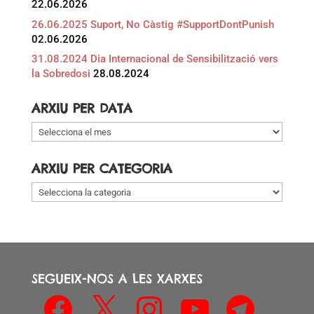
22.06.2026
26.06.2025 Suport, No Càstig #SupportDontPunish
02.06.2026
31.08.2024 Dia Internacional de Sensibilització vers
la Sobredosi
28.08.2024
ARXIU PER DATA
Arxiu
per
data
ARXIU PER CATEGORIA
Arxiu
per
categoria
SEGUEIX-NOS A LES XARXES
Facebook
X
Instagram
YouTube
Telegram