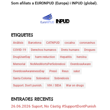
Som afiliats a EURONPUD (Europa) i INPUD (global).
ETIQUETES
Anàlisis
Barcelona
CATNPUD
cocaína
coronavirus
COVID-19
Derechos humanos
Drets humans
Drogues
DrugUserDay
harm reduction
Hepatitis
heroïna
Memorial
NoMesMortsPerSobredosi
OverdoseAware
OverdoseAwarenessDay
Presó
Reus
salut
Santa Coloma
Sobredosi
Sobredosis
Support. Don't punish.
VIH / SIDA
War on drugs
ENTRADES RECENTS
26.06.2026 Suport, No Càstig #SupportDontPunish