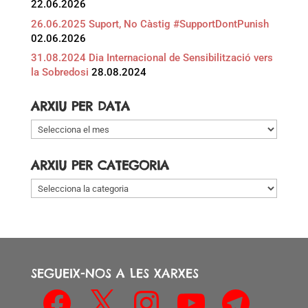
22.06.2026
26.06.2025 Suport, No Càstig #SupportDontPunish
02.06.2026
31.08.2024 Dia Internacional de Sensibilització vers
la Sobredosi
28.08.2024
ARXIU PER DATA
Arxiu
per
data
ARXIU PER CATEGORIA
Arxiu
per
categoria
SEGUEIX-NOS A LES XARXES
Facebook
X
Instagram
YouTube
Telegram