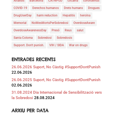
Anàlisis
Barcelona
CATNPUD
cocaína
coronavirus
COVID-19
Derechos humanos
Drets humans
Drogues
DrugUserDay
harm reduction
Hepatitis
heroïna
Memorial
NoMesMortsPerSobredosi
OverdoseAware
OverdoseAwarenessDay
Presó
Reus
salut
Santa Coloma
Sobredosi
Sobredosis
Support. Don't punish.
VIH / SIDA
War on drugs
ENTRADES RECENTS
26.06.2026 Suport, No Càstig #SupportDontPunish
22.06.2026
26.06.2025 Suport, No Càstig #SupportDontPunish
02.06.2026
31.08.2024 Dia Internacional de Sensibilització vers
la Sobredosi
28.08.2024
ARXIU PER DATA