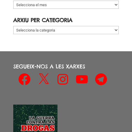
Arxiu
per
data
ARXIU PER CATEGORIA
Arxiu
per
categoria
SEGUEIX-NOS A LES XARXES
Facebook
X
Instagram
YouTube
Telegram