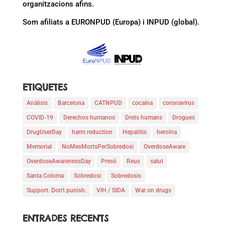
organitzacions afins.
Som afiliats a EURONPUD (Europa) i INPUD (global).
ETIQUETES
Anàlisis
Barcelona
CATNPUD
cocaína
coronavirus
COVID-19
Derechos humanos
Drets humans
Drogues
DrugUserDay
harm reduction
Hepatitis
heroïna
Memorial
NoMesMortsPerSobredosi
OverdoseAware
OverdoseAwarenessDay
Presó
Reus
salut
Santa Coloma
Sobredosi
Sobredosis
Support. Don't punish.
VIH / SIDA
War on drugs
ENTRADES RECENTS