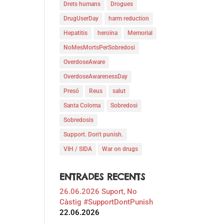
Drets humans
Drogues
DrugUserDay
harm reduction
Hepatitis
heroïna
Memorial
NoMesMortsPerSobredosi
OverdoseAware
OverdoseAwarenessDay
Presó
Reus
salut
Santa Coloma
Sobredosi
Sobredosis
Support. Don't punish.
VIH / SIDA
War on drugs
ENTRADES RECENTS
26.06.2026 Suport, No
Càstig #SupportDontPunish
22.06.2026