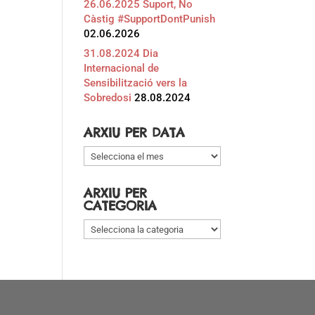
26.06.2025 Suport, No
Càstig #SupportDontPunish
02.06.2026
31.08.2024 Dia
Internacional de
Sensibilització vers la
Sobredosi
28.08.2024
ARXIU PER DATA
Arxiu
per
data
ARXIU PER
CATEGORIA
Arxiu
per
categoria