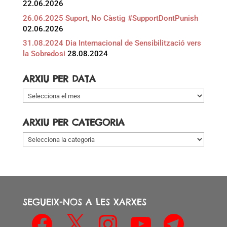
22.06.2026
26.06.2025 Suport, No Càstig #SupportDontPunish
02.06.2026
31.08.2024 Dia Internacional de Sensibilització vers
la Sobredosi
28.08.2024
ARXIU PER DATA
Arxiu
per
data
ARXIU PER CATEGORIA
Arxiu
per
categoria
SEGUEIX-NOS A LES XARXES
Facebook
X
Instagram
YouTube
Telegram