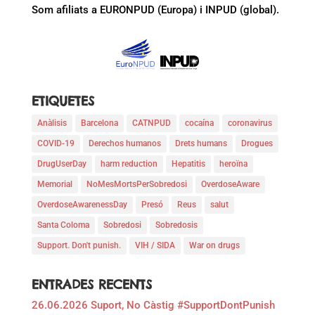
Som afiliats a EURONPUD (Europa) i INPUD (global).
ETIQUETES
Anàlisis
Barcelona
CATNPUD
cocaína
coronavirus
COVID-19
Derechos humanos
Drets humans
Drogues
DrugUserDay
harm reduction
Hepatitis
heroïna
Memorial
NoMesMortsPerSobredosi
OverdoseAware
OverdoseAwarenessDay
Presó
Reus
salut
Santa Coloma
Sobredosi
Sobredosis
Support. Don't punish.
VIH / SIDA
War on drugs
ENTRADES RECENTS
26.06.2026 Suport, No Càstig #SupportDontPunish