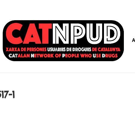
A
7-1