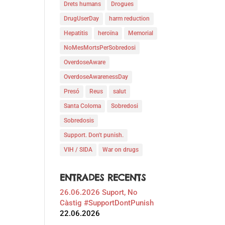
Drets humans
Drogues
DrugUserDay
harm reduction
Hepatitis
heroïna
Memorial
NoMesMortsPerSobredosi
OverdoseAware
OverdoseAwarenessDay
Presó
Reus
salut
Santa Coloma
Sobredosi
Sobredosis
Support. Don't punish.
VIH / SIDA
War on drugs
ENTRADES RECENTS
26.06.2026 Suport, No
Càstig #SupportDontPunish
22.06.2026