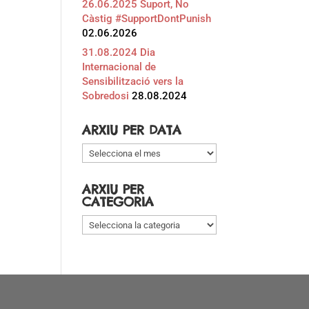
26.06.2025 Suport, No
Càstig #SupportDontPunish
02.06.2026
31.08.2024 Dia
Internacional de
Sensibilització vers la
Sobredosi
28.08.2024
ARXIU PER DATA
Arxiu
per
data
ARXIU PER
CATEGORIA
Arxiu
per
categoria