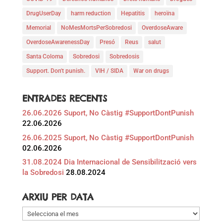
DrugUserDay
harm reduction
Hepatitis
heroïna
Memorial
NoMesMortsPerSobredosi
OverdoseAware
OverdoseAwarenessDay
Presó
Reus
salut
Santa Coloma
Sobredosi
Sobredosis
Support. Don't punish.
VIH / SIDA
War on drugs
ENTRADES RECENTS
26.06.2026 Suport, No Càstig #SupportDontPunish
22.06.2026
26.06.2025 Suport, No Càstig #SupportDontPunish
02.06.2026
31.08.2024 Dia Internacional de Sensibilització vers
la Sobredosi
28.08.2024
ARXIU PER DATA
Arxiu
per