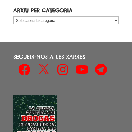
data
ARXIU PER CATEGORIA
Arxiu
per
categoria
SEGUEIX-NOS A LES XARXES
Facebook
X
Instagram
YouTube
Telegram