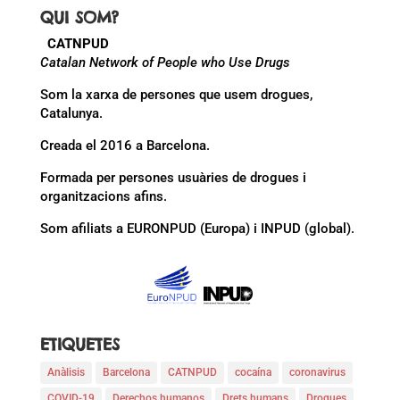
QUI SOM?
CATNPUD
Catalan Network of People who Use Drugs
Som la xarxa de persones que usem drogues,
Catalunya.
Creada el 2016 a Barcelona.
Formada per persones usuàries de drogues i
organitzacions afins.
Som afiliats a EURONPUD (Europa) i INPUD (global).
ETIQUETES
Anàlisis
Barcelona
CATNPUD
cocaína
coronavirus
COVID-19
Derechos humanos
Drets humans
Drogues