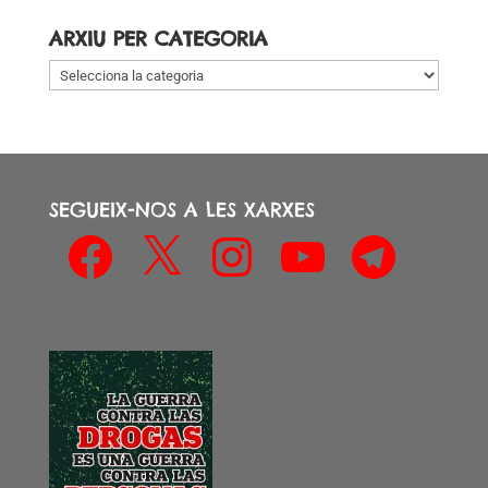
data
ARXIU PER CATEGORIA
Arxiu
per
categoria
SEGUEIX-NOS A LES XARXES
Facebook
X
Instagram
YouTube
Telegram