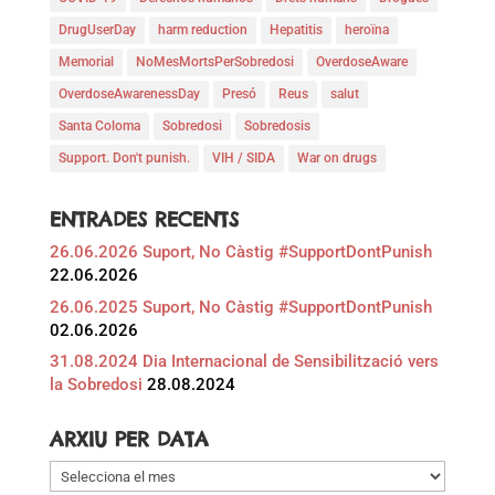
DrugUserDay
harm reduction
Hepatitis
heroïna
Memorial
NoMesMortsPerSobredosi
OverdoseAware
OverdoseAwarenessDay
Presó
Reus
salut
Santa Coloma
Sobredosi
Sobredosis
Support. Don't punish.
VIH / SIDA
War on drugs
ENTRADES RECENTS
26.06.2026 Suport, No Càstig #SupportDontPunish
22.06.2026
26.06.2025 Suport, No Càstig #SupportDontPunish
02.06.2026
31.08.2024 Dia Internacional de Sensibilització vers
la Sobredosi
28.08.2024
ARXIU PER DATA
Arxiu
per