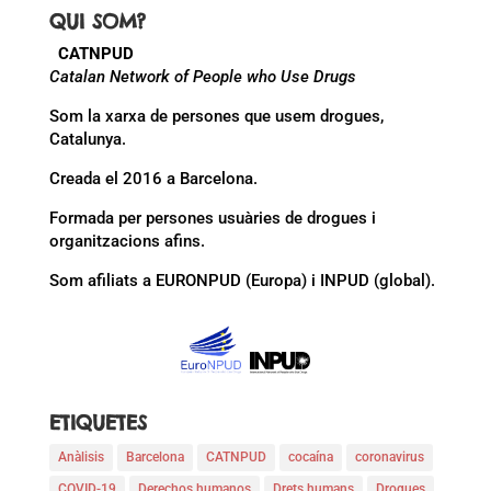
QUI SOM?
CATNPUD
Catalan Network of People who Use Drugs
Som la xarxa de persones que usem drogues,
Catalunya.
Creada el 2016 a Barcelona.
Formada per persones usuàries de drogues i
organitzacions afins.
Som afiliats a EURONPUD (Europa) i INPUD (global).
ETIQUETES
Anàlisis
Barcelona
CATNPUD
cocaína
coronavirus
COVID-19
Derechos humanos
Drets humans
Drogues