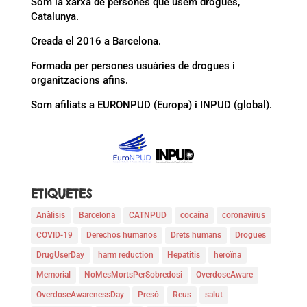
Som la xarxa de persones que usem drogues,
Catalunya.
Creada el 2016 a Barcelona.
Formada per persones usuàries de drogues i
organitzacions afins.
Som afiliats a EURONPUD (Europa) i INPUD (global).
ETIQUETES
Anàlisis
Barcelona
CATNPUD
cocaína
coronavirus
COVID-19
Derechos humanos
Drets humans
Drogues
DrugUserDay
harm reduction
Hepatitis
heroïna
Memorial
NoMesMortsPerSobredosi
OverdoseAware
OverdoseAwarenessDay
Presó
Reus
salut