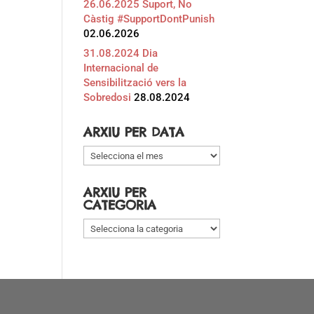
26.06.2025 Suport, No
Càstig #SupportDontPunish
02.06.2026
31.08.2024 Dia
Internacional de
Sensibilització vers la
Sobredosi
28.08.2024
ARXIU PER DATA
Arxiu
per
data
ARXIU PER
CATEGORIA
Arxiu
per
categoria