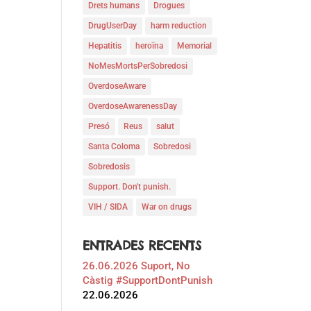
Drets humans
Drogues
DrugUserDay
harm reduction
Hepatitis
heroïna
Memorial
NoMesMortsPerSobredosi
OverdoseAware
OverdoseAwarenessDay
Presó
Reus
salut
Santa Coloma
Sobredosi
Sobredosis
Support. Don't punish.
VIH / SIDA
War on drugs
ENTRADES RECENTS
26.06.2026 Suport, No
Càstig #SupportDontPunish
22.06.2026