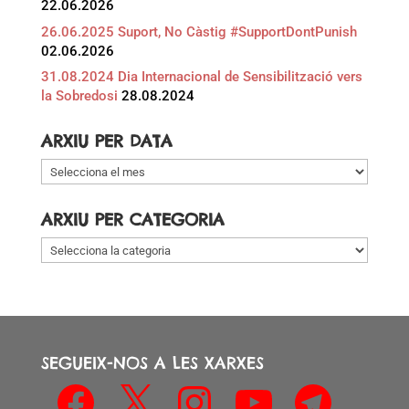
22.06.2026
26.06.2025 Suport, No Càstig #SupportDontPunish
02.06.2026
31.08.2024 Dia Internacional de Sensibilització vers
la Sobredosi
28.08.2024
ARXIU PER DATA
Arxiu
per
data
ARXIU PER CATEGORIA
Arxiu
per
categoria
SEGUEIX-NOS A LES XARXES
Facebook
X
Instagram
YouTube
Telegram