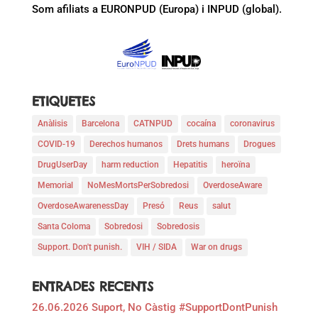
Som afiliats a EURONPUD (Europa) i INPUD (global).
ETIQUETES
Anàlisis
Barcelona
CATNPUD
cocaína
coronavirus
COVID-19
Derechos humanos
Drets humans
Drogues
DrugUserDay
harm reduction
Hepatitis
heroïna
Memorial
NoMesMortsPerSobredosi
OverdoseAware
OverdoseAwarenessDay
Presó
Reus
salut
Santa Coloma
Sobredosi
Sobredosis
Support. Don't punish.
VIH / SIDA
War on drugs
ENTRADES RECENTS
26.06.2026 Suport, No Càstig #SupportDontPunish