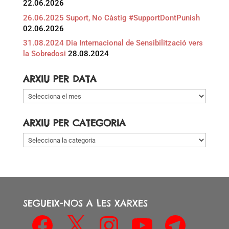
22.06.2026
26.06.2025 Suport, No Càstig #SupportDontPunish
02.06.2026
31.08.2024 Dia Internacional de Sensibilització vers
la Sobredosi
28.08.2024
ARXIU PER DATA
Arxiu
per
data
ARXIU PER CATEGORIA
Arxiu
per
categoria
SEGUEIX-NOS A LES XARXES
Facebook
X
Instagram
YouTube
Telegram