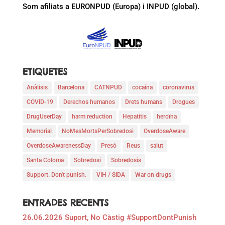
Som afiliats a EURONPUD (Europa) i INPUD (global).
ETIQUETES
Anàlisis
Barcelona
CATNPUD
cocaína
coronavirus
COVID-19
Derechos humanos
Drets humans
Drogues
DrugUserDay
harm reduction
Hepatitis
heroïna
Memorial
NoMesMortsPerSobredosi
OverdoseAware
OverdoseAwarenessDay
Presó
Reus
salut
Santa Coloma
Sobredosi
Sobredosis
Support. Don't punish.
VIH / SIDA
War on drugs
ENTRADES RECENTS
26.06.2026 Suport, No Càstig #SupportDontPunish