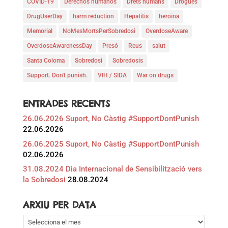
COVID-19
Derechos humanos
Drets humans
Drogues
DrugUserDay
harm reduction
Hepatitis
heroïna
Memorial
NoMesMortsPerSobredosi
OverdoseAware
OverdoseAwarenessDay
Presó
Reus
salut
Santa Coloma
Sobredosi
Sobredosis
Support. Don't punish.
VIH / SIDA
War on drugs
ENTRADES RECENTS
26.06.2026 Suport, No Càstig #SupportDontPunish
22.06.2026
26.06.2025 Suport, No Càstig #SupportDontPunish
02.06.2026
31.08.2024 Dia Internacional de Sensibilització vers
la Sobredosi
28.08.2024
ARXIU PER DATA
Arxiu