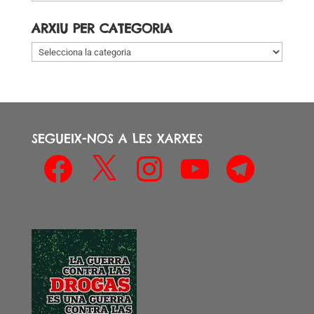
per
data
ARXIU PER CATEGORIA
Arxiu
per
categoria
SEGUEIX-NOS A LES XARXES
Facebook
X
Instagram
YouTube
Telegram