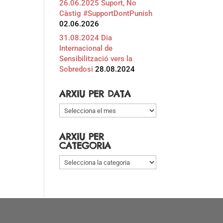
26.06.2025 Suport, No
Càstig #SupportDontPunish
02.06.2026
31.08.2024 Dia
Internacional de
Sensibilització vers la
Sobredosi
28.08.2024
ARXIU PER DATA
Arxiu
per
data
ARXIU PER
CATEGORIA
Arxiu
per
categoria