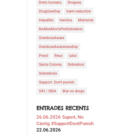
Drets humans
Drogues
DrugUserDay
harm reduction
Hepatitis
heroïna
Memorial
NoMesMortsPerSobredosi
OverdoseAware
OverdoseAwarenessDay
Presó
Reus
salut
Santa Coloma
Sobredosi
Sobredosis
Support. Don't punish.
VIH / SIDA
War on drugs
ENTRADES RECENTS
26.06.2026 Suport, No
Càstig #SupportDontPunish
22.06.2026