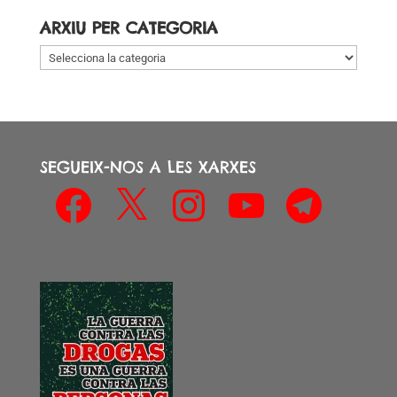
data
ARXIU PER CATEGORIA
Arxiu
per
categoria
SEGUEIX-NOS A LES XARXES
Facebook
X
Instagram
YouTube
Telegram