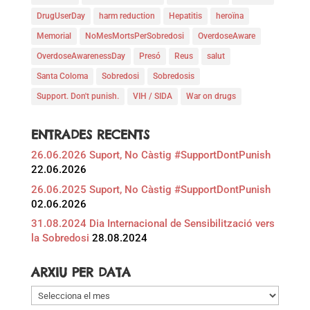
DrugUserDay
harm reduction
Hepatitis
heroïna
Memorial
NoMesMortsPerSobredosi
OverdoseAware
OverdoseAwarenessDay
Presó
Reus
salut
Santa Coloma
Sobredosi
Sobredosis
Support. Don't punish.
VIH / SIDA
War on drugs
ENTRADES RECENTS
26.06.2026 Suport, No Càstig #SupportDontPunish
22.06.2026
26.06.2025 Suport, No Càstig #SupportDontPunish
02.06.2026
31.08.2024 Dia Internacional de Sensibilització vers
la Sobredosi
28.08.2024
ARXIU PER DATA
Arxiu
per