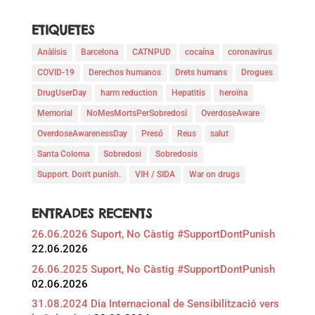
ETIQUETES
Anàlisis
Barcelona
CATNPUD
cocaína
coronavirus
COVID-19
Derechos humanos
Drets humans
Drogues
DrugUserDay
harm reduction
Hepatitis
heroïna
Memorial
NoMesMortsPerSobredosi
OverdoseAware
OverdoseAwarenessDay
Presó
Reus
salut
Santa Coloma
Sobredosi
Sobredosis
Support. Don't punish.
VIH / SIDA
War on drugs
ENTRADES RECENTS
26.06.2026 Suport, No Càstig #SupportDontPunish
22.06.2026
26.06.2025 Suport, No Càstig #SupportDontPunish
02.06.2026
31.08.2024 Dia Internacional de Sensibilització vers