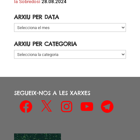
la Sobredosi
28.08.2024
ARXIU PER DATA
Arxiu
per
data
ARXIU PER CATEGORIA
Arxiu
per
categoria
SEGUEIX-NOS A LES XARXES
Facebook
X
Instagram
YouTube
Telegram