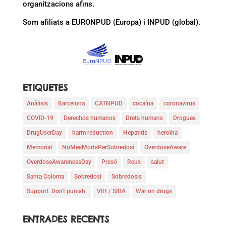
organitzacions afins.
Som afiliats a EURONPUD (Europa) i INPUD (global).
ETIQUETES
Anàlisis
Barcelona
CATNPUD
cocaína
coronavirus
COVID-19
Derechos humanos
Drets humans
Drogues
DrugUserDay
harm reduction
Hepatitis
heroïna
Memorial
NoMesMortsPerSobredosi
OverdoseAware
OverdoseAwarenessDay
Presó
Reus
salut
Santa Coloma
Sobredosi
Sobredosis
Support. Don't punish.
VIH / SIDA
War on drugs
ENTRADES RECENTS