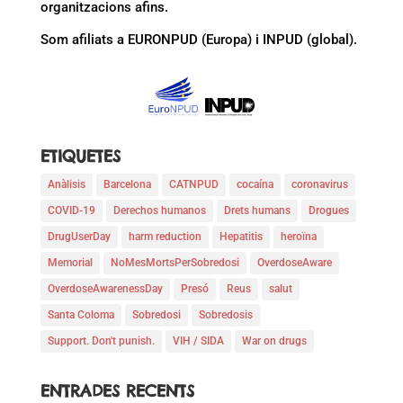
organitzacions afins.
Som afiliats a EURONPUD (Europa) i INPUD (global).
ETIQUETES
Anàlisis
Barcelona
CATNPUD
cocaína
coronavirus
COVID-19
Derechos humanos
Drets humans
Drogues
DrugUserDay
harm reduction
Hepatitis
heroïna
Memorial
NoMesMortsPerSobredosi
OverdoseAware
OverdoseAwarenessDay
Presó
Reus
salut
Santa Coloma
Sobredosi
Sobredosis
Support. Don't punish.
VIH / SIDA
War on drugs
ENTRADES RECENTS