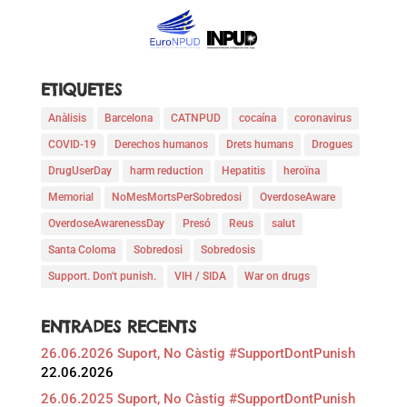
ETIQUETES
Anàlisis
Barcelona
CATNPUD
cocaína
coronavirus
COVID-19
Derechos humanos
Drets humans
Drogues
DrugUserDay
harm reduction
Hepatitis
heroïna
Memorial
NoMesMortsPerSobredosi
OverdoseAware
OverdoseAwarenessDay
Presó
Reus
salut
Santa Coloma
Sobredosi
Sobredosis
Support. Don't punish.
VIH / SIDA
War on drugs
ENTRADES RECENTS
26.06.2026 Suport, No Càstig #SupportDontPunish
22.06.2026
26.06.2025 Suport, No Càstig #SupportDontPunish