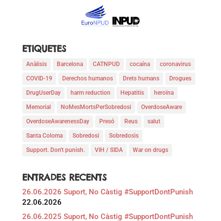
ETIQUETES
Anàlisis
Barcelona
CATNPUD
cocaína
coronavirus
COVID-19
Derechos humanos
Drets humans
Drogues
DrugUserDay
harm reduction
Hepatitis
heroïna
Memorial
NoMesMortsPerSobredosi
OverdoseAware
OverdoseAwarenessDay
Presó
Reus
salut
Santa Coloma
Sobredosi
Sobredosis
Support. Don't punish.
VIH / SIDA
War on drugs
ENTRADES RECENTS
26.06.2026 Suport, No Càstig #SupportDontPunish
22.06.2026
26.06.2025 Suport, No Càstig #SupportDontPunish