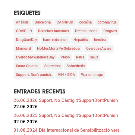
ETIQUETES
Anàlisis
Barcelona
CATNPUD
cocaína
coronavirus
COVID-19
Derechos humanos
Drets humans
Drogues
DrugUserDay
harm reduction
Hepatitis
heroïna
Memorial
NoMesMortsPerSobredosi
OverdoseAware
OverdoseAwarenessDay
Presó
Reus
salut
Santa Coloma
Sobredosi
Sobredosis
Support. Don't punish.
VIH / SIDA
War on drugs
ENTRADES RECENTS
26.06.2026 Suport, No Càstig #SupportDontPunish
22.06.2026
26.06.2025 Suport, No Càstig #SupportDontPunish
02.06.2026
31.08.2024 Dia Internacional de Sensibilització vers