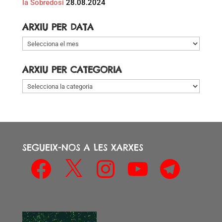
la Sobredosi
28.08.2024
ARXIU PER DATA
Arxiu
per
data
ARXIU PER CATEGORIA
Arxiu
per
categoria
SEGUEIX-NOS A LES XARXES
Facebook
X
Instagram
YouTube
Telegram