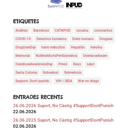
ETIQUETES
Anàlisis
Barcelona
CATNPUD
cocaína
coronavirus
COVID-19
Derechos humanos
Drets humans
Drogues
DrugUserDay
harm reduction
Hepatitis
heroïna
Memorial
NoMesMortsPerSobredosi
OverdoseAware
OverdoseAwarenessDay
Presó
Reus
salut
Santa Coloma
Sobredosi
Sobredosis
Support. Don't punish.
VIH / SIDA
War on drugs
ENTRADES RECENTS
26.06.2026 Suport, No Càstig #SupportDontPunish
22.06.2026
26.06.2025 Suport, No Càstig #SupportDontPunish
02.06.2026