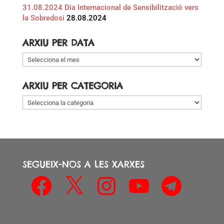
31.08.2024 Dia Internacional de Sensibilització vers
la Sobredosi
28.08.2024
ARXIU PER DATA
Arxiu
per
data
ARXIU PER CATEGORIA
Arxiu
per
categoria
SEGUEIX-NOS A LES XARXES
Facebook
X
Instagram
YouTube
Telegram