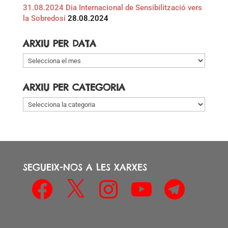
31.08.2024 Dia Internacional de Sensibilització vers
la Sobredosi
28.08.2024
ARXIU PER DATA
Arxiu
per
data
ARXIU PER CATEGORIA
Arxiu
per
categoria
SEGUEIX-NOS A LES XARXES
Facebook
X
Instagram
YouTube
Telegram