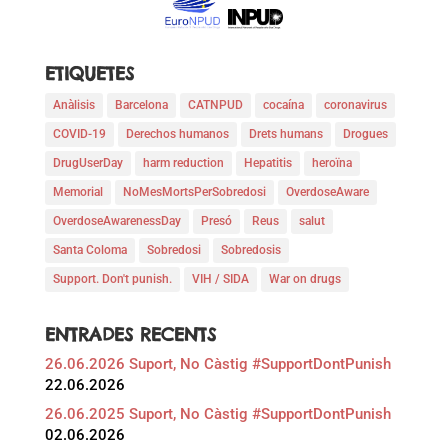
ETIQUETES
Anàlisis
Barcelona
CATNPUD
cocaína
coronavirus
COVID-19
Derechos humanos
Drets humans
Drogues
DrugUserDay
harm reduction
Hepatitis
heroïna
Memorial
NoMesMortsPerSobredosi
OverdoseAware
OverdoseAwarenessDay
Presó
Reus
salut
Santa Coloma
Sobredosi
Sobredosis
Support. Don't punish.
VIH / SIDA
War on drugs
ENTRADES RECENTS
26.06.2026 Suport, No Càstig #SupportDontPunish
22.06.2026
26.06.2025 Suport, No Càstig #SupportDontPunish
02.06.2026