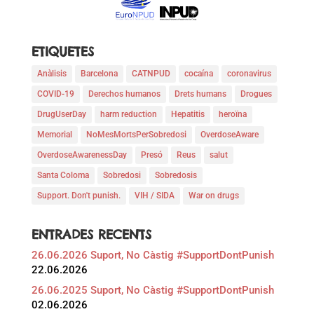
ETIQUETES
Anàlisis
Barcelona
CATNPUD
cocaína
coronavirus
COVID-19
Derechos humanos
Drets humans
Drogues
DrugUserDay
harm reduction
Hepatitis
heroïna
Memorial
NoMesMortsPerSobredosi
OverdoseAware
OverdoseAwarenessDay
Presó
Reus
salut
Santa Coloma
Sobredosi
Sobredosis
Support. Don't punish.
VIH / SIDA
War on drugs
ENTRADES RECENTS
26.06.2026 Suport, No Càstig #SupportDontPunish
22.06.2026
26.06.2025 Suport, No Càstig #SupportDontPunish
02.06.2026