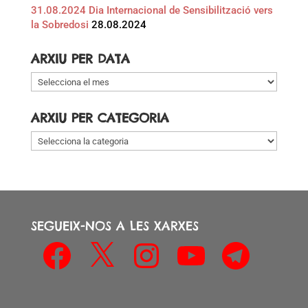
31.08.2024 Dia Internacional de Sensibilització vers
la Sobredosi
28.08.2024
ARXIU PER DATA
Arxiu
per
data
ARXIU PER CATEGORIA
Arxiu
per
categoria
SEGUEIX-NOS A LES XARXES
Facebook
X
Instagram
YouTube
Telegram