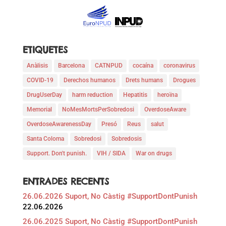
ETIQUETES
Anàlisis
Barcelona
CATNPUD
cocaína
coronavirus
COVID-19
Derechos humanos
Drets humans
Drogues
DrugUserDay
harm reduction
Hepatitis
heroïna
Memorial
NoMesMortsPerSobredosi
OverdoseAware
OverdoseAwarenessDay
Presó
Reus
salut
Santa Coloma
Sobredosi
Sobredosis
Support. Don't punish.
VIH / SIDA
War on drugs
ENTRADES RECENTS
26.06.2026 Suport, No Càstig #SupportDontPunish
22.06.2026
26.06.2025 Suport, No Càstig #SupportDontPunish