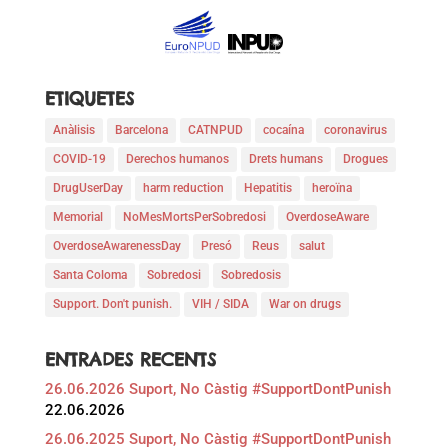
ETIQUETES
Anàlisis
Barcelona
CATNPUD
cocaína
coronavirus
COVID-19
Derechos humanos
Drets humans
Drogues
DrugUserDay
harm reduction
Hepatitis
heroïna
Memorial
NoMesMortsPerSobredosi
OverdoseAware
OverdoseAwarenessDay
Presó
Reus
salut
Santa Coloma
Sobredosi
Sobredosis
Support. Don't punish.
VIH / SIDA
War on drugs
ENTRADES RECENTS
26.06.2026 Suport, No Càstig #SupportDontPunish
22.06.2026
26.06.2025 Suport, No Càstig #SupportDontPunish