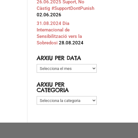
26.06.2025 Suport, No
Càstig #SupportDontPunish
02.06.2026
31.08.2024 Dia
Internacional de
Sensibilització vers la
Sobredosi
28.08.2024
ARXIU PER DATA
Arxiu
per
data
ARXIU PER
CATEGORIA
Arxiu
per
categoria