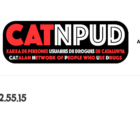
A
.55.15