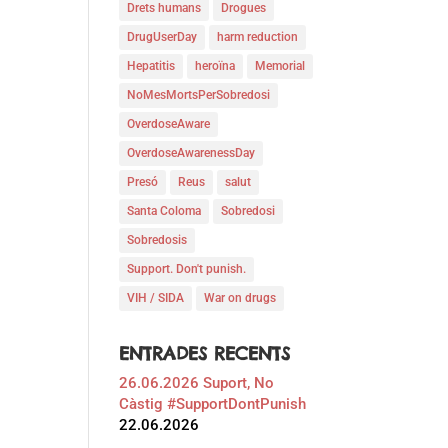
Drets humans
Drogues
DrugUserDay
harm reduction
Hepatitis
heroïna
Memorial
NoMesMortsPerSobredosi
OverdoseAware
OverdoseAwarenessDay
Presó
Reus
salut
Santa Coloma
Sobredosi
Sobredosis
Support. Don't punish.
VIH / SIDA
War on drugs
ENTRADES RECENTS
26.06.2026 Suport, No
Càstig #SupportDontPunish
22.06.2026