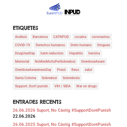
ETIQUETES
Anàlisis
Barcelona
CATNPUD
cocaína
coronavirus
COVID-19
Derechos humanos
Drets humans
Drogues
DrugUserDay
harm reduction
Hepatitis
heroïna
Memorial
NoMesMortsPerSobredosi
OverdoseAware
OverdoseAwarenessDay
Presó
Reus
salut
Santa Coloma
Sobredosi
Sobredosis
Support. Don't punish.
VIH / SIDA
War on drugs
ENTRADES RECENTS
26.06.2026 Suport, No Càstig #SupportDontPunish
22.06.2026
26.06.2025 Suport, No Càstig #SupportDontPunish