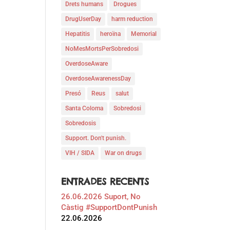
Drets humans
Drogues
DrugUserDay
harm reduction
Hepatitis
heroïna
Memorial
NoMesMortsPerSobredosi
OverdoseAware
OverdoseAwarenessDay
Presó
Reus
salut
Santa Coloma
Sobredosi
Sobredosis
Support. Don't punish.
VIH / SIDA
War on drugs
ENTRADES RECENTS
26.06.2026 Suport, No
Càstig #SupportDontPunish
22.06.2026