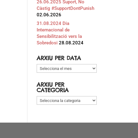
26.06.2025 Suport, No
Càstig #SupportDontPunish
02.06.2026
31.08.2024 Dia
Internacional de
Sensibilització vers la
Sobredosi
28.08.2024
ARXIU PER DATA
Arxiu
per
data
ARXIU PER
CATEGORIA
Arxiu
per
categoria