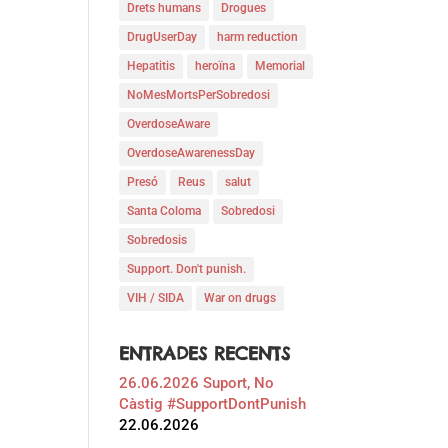
Drets humans
Drogues
DrugUserDay
harm reduction
Hepatitis
heroïna
Memorial
NoMesMortsPerSobredosi
OverdoseAware
OverdoseAwarenessDay
Presó
Reus
salut
Santa Coloma
Sobredosi
Sobredosis
Support. Don't punish.
VIH / SIDA
War on drugs
ENTRADES RECENTS
26.06.2026 Suport, No
Càstig #SupportDontPunish
22.06.2026