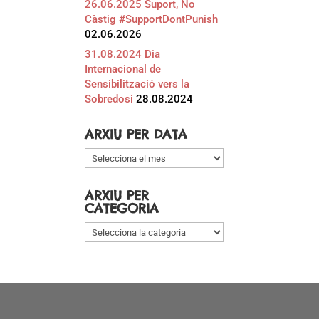
26.06.2025 Suport, No
Càstig #SupportDontPunish
02.06.2026
31.08.2024 Dia
Internacional de
Sensibilització vers la
Sobredosi
28.08.2024
ARXIU PER DATA
Arxiu
per
data
ARXIU PER
CATEGORIA
Arxiu
per
categoria