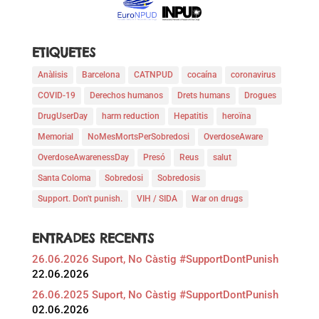
ETIQUETES
Anàlisis
Barcelona
CATNPUD
cocaína
coronavirus
COVID-19
Derechos humanos
Drets humans
Drogues
DrugUserDay
harm reduction
Hepatitis
heroïna
Memorial
NoMesMortsPerSobredosi
OverdoseAware
OverdoseAwarenessDay
Presó
Reus
salut
Santa Coloma
Sobredosi
Sobredosis
Support. Don't punish.
VIH / SIDA
War on drugs
ENTRADES RECENTS
26.06.2026 Suport, No Càstig #SupportDontPunish
22.06.2026
26.06.2025 Suport, No Càstig #SupportDontPunish
02.06.2026