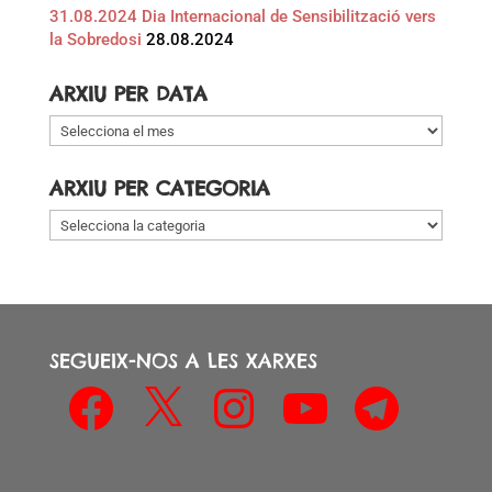
31.08.2024 Dia Internacional de Sensibilització vers
la Sobredosi
28.08.2024
ARXIU PER DATA
Arxiu
per
data
ARXIU PER CATEGORIA
Arxiu
per
categoria
SEGUEIX-NOS A LES XARXES
Facebook
X
Instagram
YouTube
Telegram