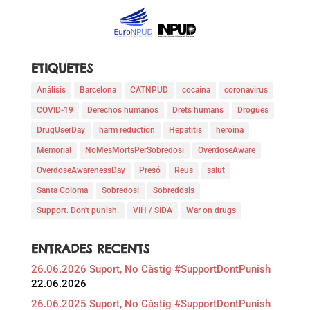
ETIQUETES
Anàlisis
Barcelona
CATNPUD
cocaína
coronavirus
COVID-19
Derechos humanos
Drets humans
Drogues
DrugUserDay
harm reduction
Hepatitis
heroïna
Memorial
NoMesMortsPerSobredosi
OverdoseAware
OverdoseAwarenessDay
Presó
Reus
salut
Santa Coloma
Sobredosi
Sobredosis
Support. Don't punish.
VIH / SIDA
War on drugs
ENTRADES RECENTS
26.06.2026 Suport, No Càstig #SupportDontPunish
22.06.2026
26.06.2025 Suport, No Càstig #SupportDontPunish