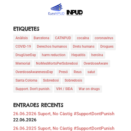
ETIQUETES
Anàlisis
Barcelona
CATNPUD
cocaína
coronavirus
COVID-19
Derechos humanos
Drets humans
Drogues
DrugUserDay
harm reduction
Hepatitis
heroïna
Memorial
NoMesMortsPerSobredosi
OverdoseAware
OverdoseAwarenessDay
Presó
Reus
salut
Santa Coloma
Sobredosi
Sobredosis
Support. Don't punish.
VIH / SIDA
War on drugs
ENTRADES RECENTS
26.06.2026 Suport, No Càstig #SupportDontPunish
22.06.2026
26.06.2025 Suport, No Càstig #SupportDontPunish