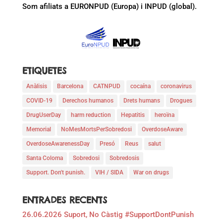
Som afiliats a EURONPUD (Europa) i INPUD (global).
ETIQUETES
Anàlisis
Barcelona
CATNPUD
cocaína
coronavirus
COVID-19
Derechos humanos
Drets humans
Drogues
DrugUserDay
harm reduction
Hepatitis
heroïna
Memorial
NoMesMortsPerSobredosi
OverdoseAware
OverdoseAwarenessDay
Presó
Reus
salut
Santa Coloma
Sobredosi
Sobredosis
Support. Don't punish.
VIH / SIDA
War on drugs
ENTRADES RECENTS
26.06.2026 Suport, No Càstig #SupportDontPunish