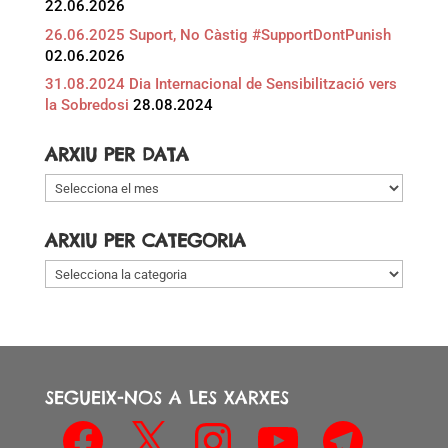
22.06.2026
26.06.2025 Suport, No Càstig #SupportDontPunish
02.06.2026
31.08.2024 Dia Internacional de Sensibilització vers
la Sobredosi
28.08.2024
ARXIU PER DATA
Arxiu
per
data
ARXIU PER CATEGORIA
Arxiu
per
categoria
SEGUEIX-NOS A LES XARXES
Facebook
X
Instagram
YouTube
Telegram