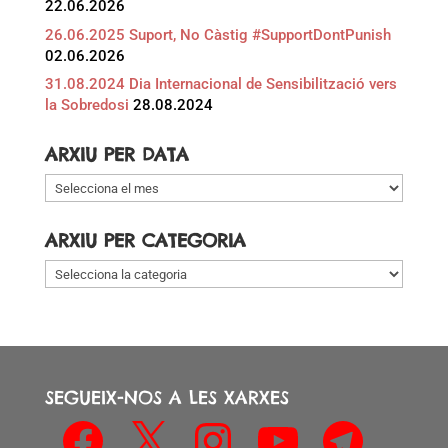
22.06.2026
26.06.2025 Suport, No Càstig #SupportDontPunish
02.06.2026
31.08.2024 Dia Internacional de Sensibilització vers
la Sobredosi
28.08.2024
ARXIU PER DATA
Arxiu
per
data
ARXIU PER CATEGORIA
Arxiu
per
categoria
SEGUEIX-NOS A LES XARXES
Facebook
X
Instagram
YouTube
Telegram