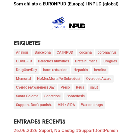
Som afiliats a EURONPUD (Europa) i INPUD (global).
ETIQUETES
Anàlisis
Barcelona
CATNPUD
cocaína
coronavirus
COVID-19
Derechos humanos
Drets humans
Drogues
DrugUserDay
harm reduction
Hepatitis
heroïna
Memorial
NoMesMortsPerSobredosi
OverdoseAware
OverdoseAwarenessDay
Presó
Reus
salut
Santa Coloma
Sobredosi
Sobredosis
Support. Don't punish.
VIH / SIDA
War on drugs
ENTRADES RECENTS
26.06.2026 Suport, No Càstig #SupportDontPunish