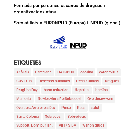
Formada per persones usuàries de drogues i
organitzacions afins.
Som afiliats a EURONPUD (Europa) i INPUD (global).
ETIQUETES
Anàlisis
Barcelona
CATNPUD
cocaína
coronavirus
COVID-19
Derechos humanos
Drets humans
Drogues
DrugUserDay
harm reduction
Hepatitis
heroïna
Memorial
NoMesMortsPerSobredosi
OverdoseAware
OverdoseAwarenessDay
Presó
Reus
salut
Santa Coloma
Sobredosi
Sobredosis
Support. Don't punish.
VIH / SIDA
War on drugs