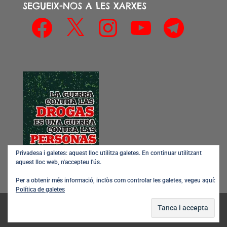
SEGUEIX-NOS A LES XARXES
Facebook
X
Instagram
YouTube
Telegram
Privadesa i galetes: aquest lloc utilitza galetes. En continuar utilitzant
aquest lloc web, n'accepteu l'ús.
Per a obtenir més informació, inclòs com controlar les galetes, vegeu aquí:
Política de galetes
CATNPUD 2016-2026 © CC-BY-NC-SA Tots els drets
reservats.