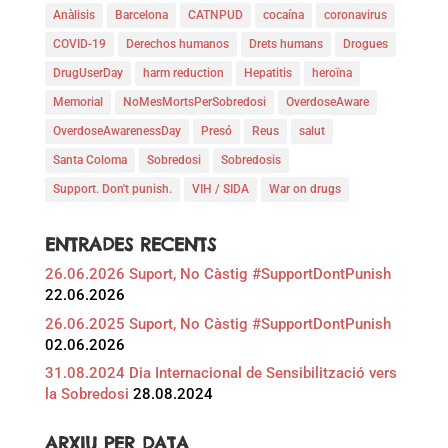
Anàlisis
Barcelona
CATNPUD
cocaína
coronavirus
COVID-19
Derechos humanos
Drets humans
Drogues
DrugUserDay
harm reduction
Hepatitis
heroïna
Memorial
NoMesMortsPerSobredosi
OverdoseAware
OverdoseAwarenessDay
Presó
Reus
salut
Santa Coloma
Sobredosi
Sobredosis
Support. Don't punish.
VIH / SIDA
War on drugs
ENTRADES RECENTS
26.06.2026 Suport, No Càstig #SupportDontPunish
22.06.2026
26.06.2025 Suport, No Càstig #SupportDontPunish
02.06.2026
31.08.2024 Dia Internacional de Sensibilització vers
la Sobredosi
28.08.2024
ARXIU PER DATA