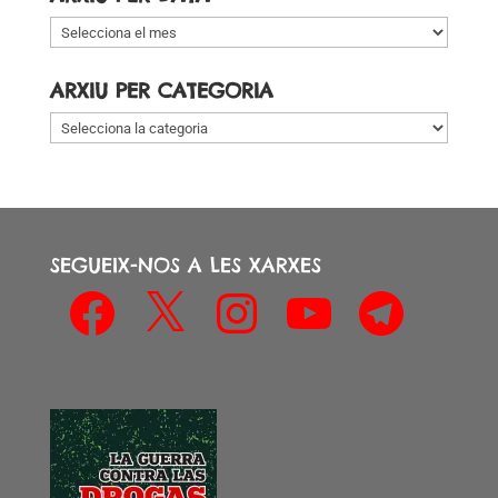
Arxiu
per
data
ARXIU PER CATEGORIA
Arxiu
per
categoria
SEGUEIX-NOS A LES XARXES
Facebook
X
Instagram
YouTube
Telegram