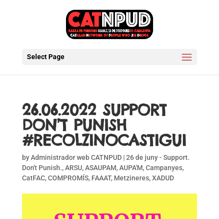
Select Page
26.06.2022 SUPPORT
DON’T PUNISH
#RECOLZINOCASTIGUI
by
Administrador web CATNPUD
|
26 de juny - Support.
Don't Punish.
,
ARSU
,
ASAUPAM
,
AUPA'M
,
Campanyes
,
CatFAC
,
COMPROMÍS
,
FAAAT
,
Metzineres
,
XADUD