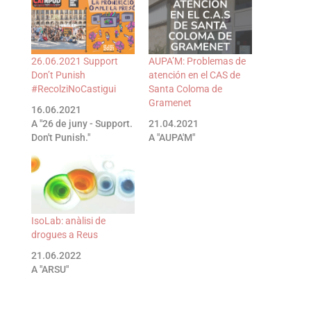
26.06.2021 Support
AUPA’M: Problemas de
Don’t Punish
atención en el CAS de
#RecolziNoCastigui
Santa Coloma de
Gramenet
16.06.2021
A "26 de juny - Support.
21.04.2021
Don't Punish."
A "AUPA'M"
IsoLab: anàlisi de
drogues a Reus
21.06.2022
A "ARSU"