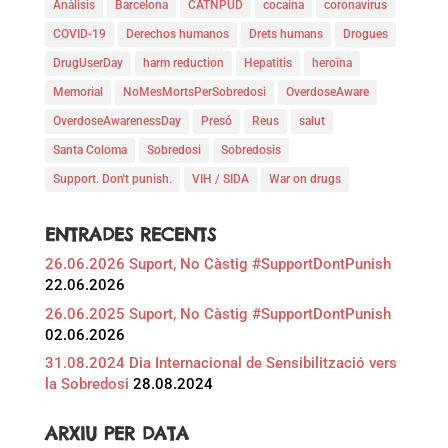
Anàlisis
Barcelona
CATNPUD
cocaína
coronavirus
COVID-19
Derechos humanos
Drets humans
Drogues
DrugUserDay
harm reduction
Hepatitis
heroïna
Memorial
NoMesMortsPerSobredosi
OverdoseAware
OverdoseAwarenessDay
Presó
Reus
salut
Santa Coloma
Sobredosi
Sobredosis
Support. Don't punish.
VIH / SIDA
War on drugs
ENTRADES RECENTS
26.06.2026 Suport, No Càstig #SupportDontPunish
22.06.2026
26.06.2025 Suport, No Càstig #SupportDontPunish
02.06.2026
31.08.2024 Dia Internacional de Sensibilització vers
la Sobredosi
28.08.2024
ARXIU PER DATA