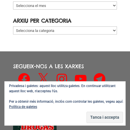
Arxiu
per
data
ARXIU PER CATEGORIA
Arxiu
per
categoria
SEGUEIX-NOS A LES XARXES
Facebook
X
Instagram
YouTube
Telegram
Privadesa i galetes: aquest lloc utilitza galetes. En continuar utilitzant
aquest lloc web, n'accepteu l'ús.
Per a obtenir més informació, inclòs com controlar les galetes, vegeu aquí:
Política de galetes