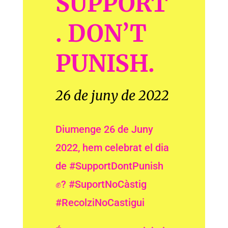
SUPPORT
. DON’T
PUNISH.
26 de juny de 2022
Diumenge 26 de Juny
2022, hem celebrat el dia
de #SupportDontPunish
✊? #SuportNoCàstig
#RecolziNoCastigui