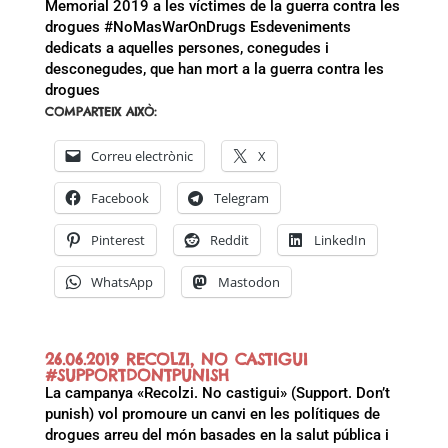
Memorial 2019 a les víctimes de la guerra contra les
drogues #NoMasWarOnDrugs Esdeveniments
dedicats a aquelles persones, conegudes i
desconegudes, que han mort a la guerra contra les
drogues
COMPARTEIX AIXÒ:
Correu electrònic
X
Facebook
Telegram
Pinterest
Reddit
LinkedIn
WhatsApp
Mastodon
26.06.2019 RECOLZI, NO CASTIGUI
#SUPPORTDONTPUNISH
La campanya «Recolzi. No castigui» (Support. Don’t
punish) vol promoure un canvi en les polítiques de
drogues arreu del món basades en la salut pública i