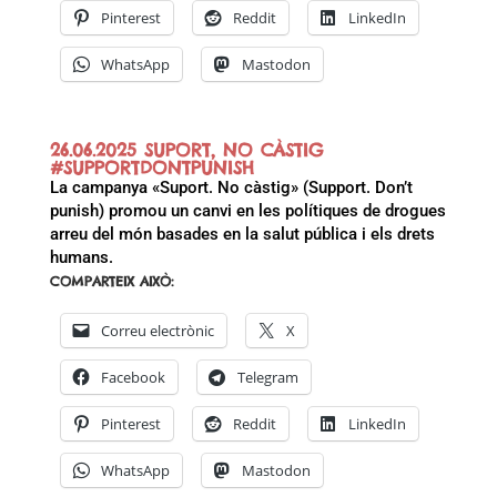
Pinterest
Reddit
LinkedIn
WhatsApp
Mastodon
26.06.2025 SUPORT, NO CÀSTIG
#SUPPORTDONTPUNISH
La campanya «Suport. No càstig» (Support. Don’t
punish) promou un canvi en les polítiques de drogues
arreu del món basades en la salut pública i els drets
humans.
COMPARTEIX AIXÒ:
Correu electrònic
X
Facebook
Telegram
Pinterest
Reddit
LinkedIn
WhatsApp
Mastodon