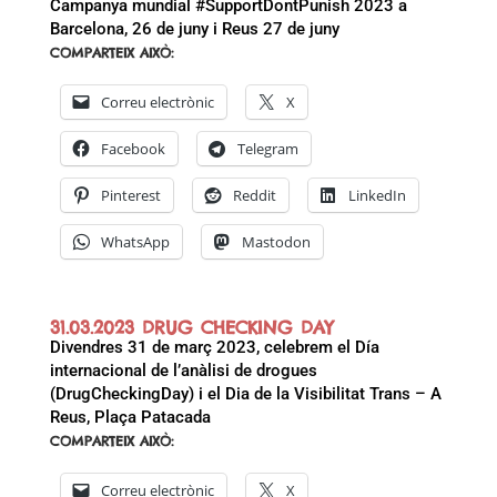
Campanya mundial #SupportDontPunish 2023 a
Barcelona, 26 de juny i Reus 27 de juny
COMPARTEIX AIXÒ:
Correu electrònic
X
Facebook
Telegram
Pinterest
Reddit
LinkedIn
WhatsApp
Mastodon
31.03.2023 DRUG CHECKING DAY
Divendres 31 de març 2023, celebrem el Día
internacional de l’anàlisi de drogues
(DrugCheckingDay) i el Dia de la Visibilitat Trans – A
Reus, Plaça Patacada
COMPARTEIX AIXÒ:
Correu electrònic
X