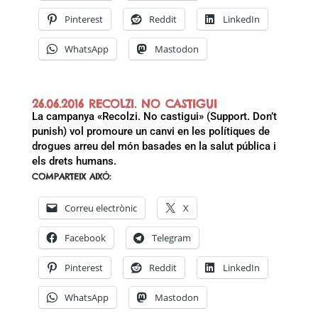
Pinterest
Reddit
LinkedIn
WhatsApp
Mastodon
26.06.2016 RECOLZI. NO CASTIGUI
La campanya «Recolzi. No castigui» (Support. Don’t
punish) vol promoure un canvi en les polítiques de
drogues arreu del món basades en la salut pública i
els drets humans.
COMPARTEIX AIXÒ:
Correu electrònic
X
Facebook
Telegram
Pinterest
Reddit
LinkedIn
WhatsApp
Mastodon