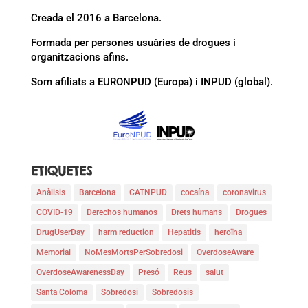
Creada el 2016 a Barcelona.
Formada per persones usuàries de drogues i
organitzacions afins.
Som afiliats a EURONPUD (Europa) i INPUD (global).
ETIQUETES
Anàlisis
Barcelona
CATNPUD
cocaína
coronavirus
COVID-19
Derechos humanos
Drets humans
Drogues
DrugUserDay
harm reduction
Hepatitis
heroïna
Memorial
NoMesMortsPerSobredosi
OverdoseAware
OverdoseAwarenessDay
Presó
Reus
salut
Santa Coloma
Sobredosi
Sobredosis