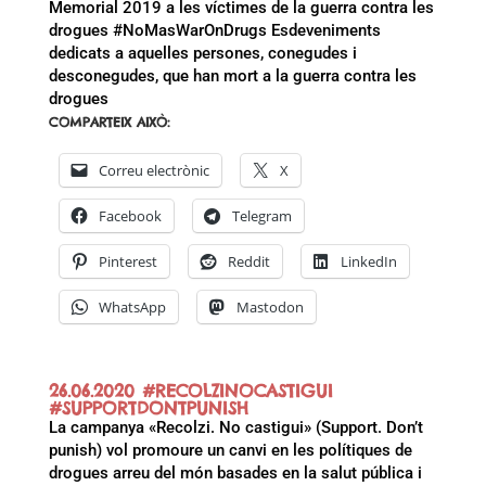
Memorial 2019 a les víctimes de la guerra contra les
drogues #NoMasWarOnDrugs Esdeveniments
dedicats a aquelles persones, conegudes i
desconegudes, que han mort a la guerra contra les
drogues
COMPARTEIX AIXÒ:
Correu electrònic
X
Facebook
Telegram
Pinterest
Reddit
LinkedIn
WhatsApp
Mastodon
26.06.2020 #RECOLZINOCASTIGUI
#SUPPORTDONTPUNISH
La campanya «Recolzi. No castigui» (Support. Don’t
punish) vol promoure un canvi en les polítiques de
drogues arreu del món basades en la salut pública i