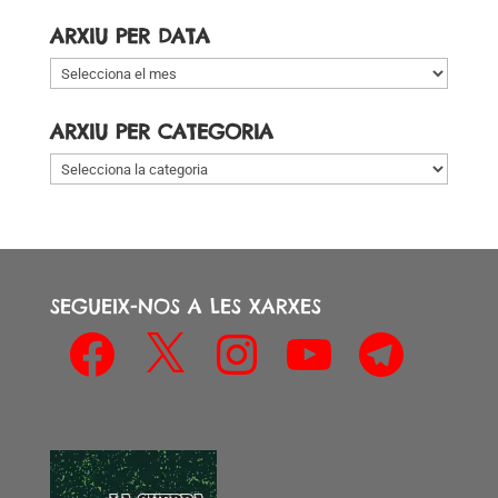
ARXIU PER DATA
Arxiu
per
data
ARXIU PER CATEGORIA
Arxiu
per
categoria
SEGUEIX-NOS A LES XARXES
Facebook
X
Instagram
YouTube
Telegram