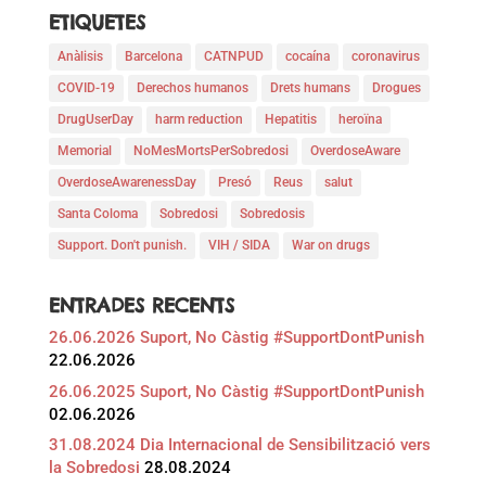
ETIQUETES
Anàlisis
Barcelona
CATNPUD
cocaína
coronavirus
COVID-19
Derechos humanos
Drets humans
Drogues
DrugUserDay
harm reduction
Hepatitis
heroïna
Memorial
NoMesMortsPerSobredosi
OverdoseAware
OverdoseAwarenessDay
Presó
Reus
salut
Santa Coloma
Sobredosi
Sobredosis
Support. Don't punish.
VIH / SIDA
War on drugs
ENTRADES RECENTS
26.06.2026 Suport, No Càstig #SupportDontPunish
22.06.2026
26.06.2025 Suport, No Càstig #SupportDontPunish
02.06.2026
31.08.2024 Dia Internacional de Sensibilització vers
la Sobredosi
28.08.2024